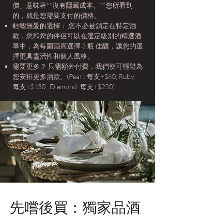
價」意味著**沒有隱藏成本。**您所看到
的，就是您需要支付的價格。
輕鬆無憂的選擇： 您不必被鎖定在特定酒
款，您和您的伴侶可以在選定級別的精選酒
單中，為每圍酒席選擇 3 瓶 佳釀，讓您的選
擇更具靈活性和個人風格。
需要更多？ 只需額外付費，我們便可輕鬆為
您安排更多酒款。(Pearl: 每支+$80; Ruby:
每支+$130 ; Diamond: 每支+$220)
先嚐後買：獨家品酒