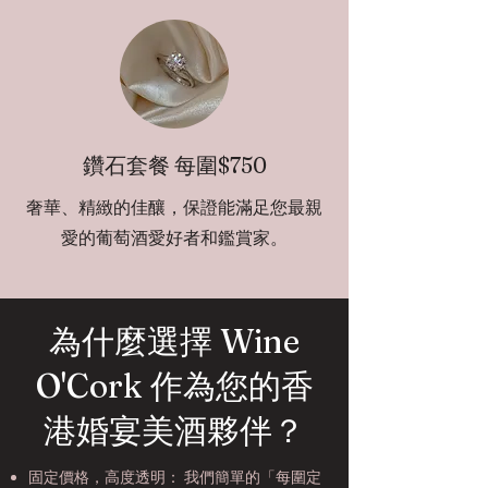
鑽石套餐 每圍$750
奢華、精緻的佳釀，保證能滿足您最親
愛的葡萄酒愛好者和鑑賞家。
為什麼選擇 Wine
O'Cork 作為您的香
港婚宴美酒夥伴？
固定價格，高度透明： 我們簡單的「每圍定