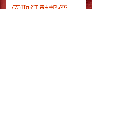
索取活動報價
名字
*
姓氏
*
電郵
*
聯絡電話
*
場合
賓客人數
活動日期
*