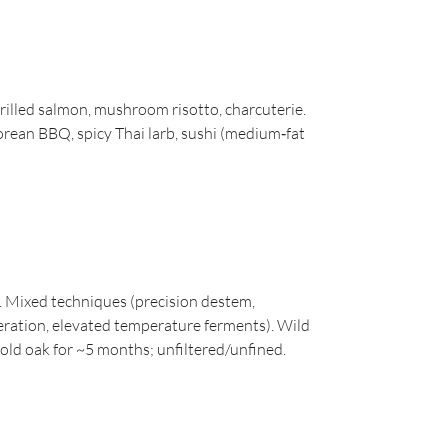
grilled salmon, mushroom risotto, charcuterie.
orean BBQ, spicy Thai larb, sushi (medium‑fat
. Mixed techniques (precision destem,
ration, elevated temperature ferments). Wild
 old oak for ~5 months; unfiltered/unfined.