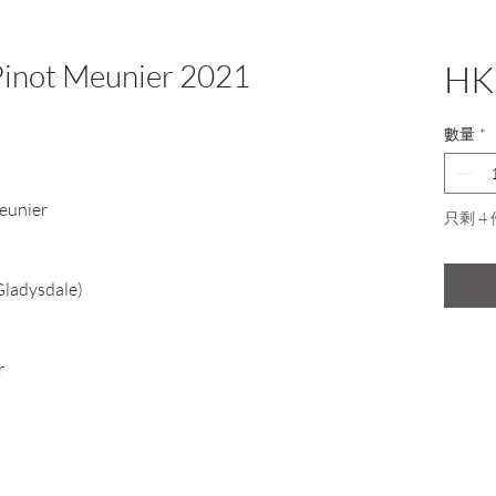
inot Meunier 2021
HK
數量
*
eunier
只剩 4
Gladysdale)
r