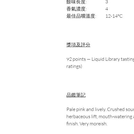
餘味長度:
3
香氣濃度:
4
最佳品嚐溫度:
12-14°C
獎項及評分
92 points — Liquid Library tastin
ratings)
品鑑筆記
Pale pink and lively. Crushed sour
herbaceous lift, mouth‑watering a
finish. Very moreish.