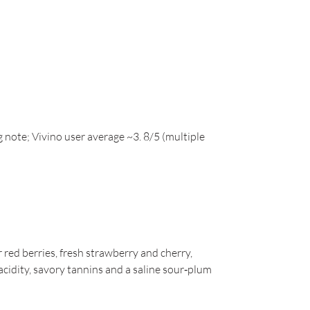
g note; Vivino user average ~3. 8/5 (multiple
 red berries, fresh strawberry and cherry,
cidity, savory tannins and a saline sour‑plum