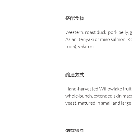
搭配食物
Western: roast duck, pork belly, 
Asian: teriyaki or miso salmon, K
tuna), yakitori.
釀造方式
Hand‑harvested Willowlake fruit
whole‑bunch, extended skin mace
yeast, matured in small and large
酒莊資訊