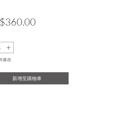
價
$360.00
格
 件庫存
新增至購物車