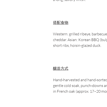
搭配食物
Western: grilled ribeye, barbecue
cheddar. Asian: Korean BBQ (bulgog
short ribs, hoisin-glazed duck.
釀造方式
Hand‑harvested and hand‑sorted 
gentle cold soak, punch‑downs a
in French oak (approx. 17–20 mo