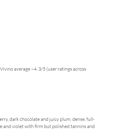
Vivino average ~4. 3/5 (user ratings across
rry, dark chocolate and juicy plum; dense, full-
ee and violet with firm but polished tannins and