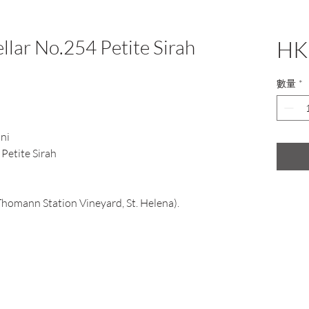
llar No.254 Petite Sirah
HK
數量
*
ni
Petite Sirah
Thomann Station Vineyard, St. Helena).