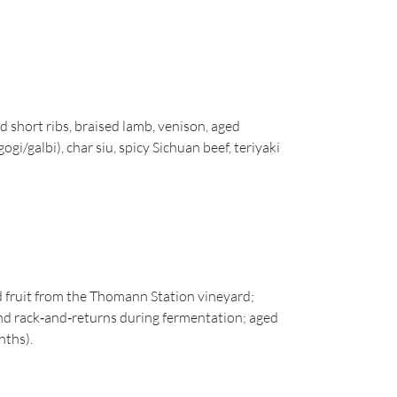
d short ribs, braised lamb, venison, aged
i/galbi), char siu, spicy Sichuan beef, teriyaki
fruit from the Thomann Station vineyard;
nd rack‑and‑returns during fermentation; aged
nths).