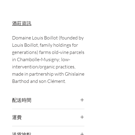
酒莊資訊
Domaine Louis Boillot (founded by
Louis Boillot, family holdings for
generations) farms old-vine parcels
in Chambolle-Musigny; low-
intervention/organic practices,
made in partnership with Ghislaine
Barthod and son Clément.
配送時間
付款後，通常會在 5-7 個工作天內完成
運費
送貨。
訂單滿 HK$800 即享全港免費溫控送貨
送貨地點