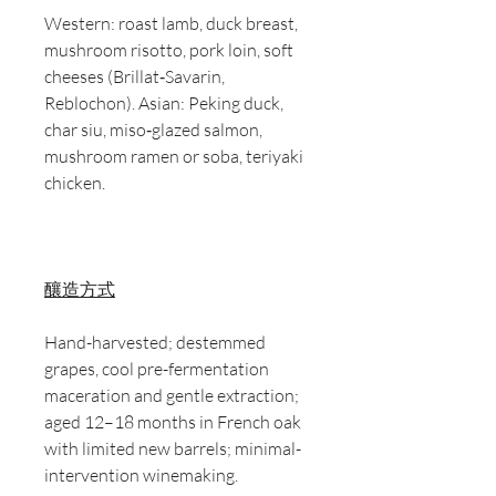
Western: roast lamb, duck breast,
mushroom risotto, pork loin, soft
cheeses (Brillat‑Savarin,
Reblochon). Asian: Peking duck,
char siu, miso‑glazed salmon,
mushroom ramen or soba, teriyaki
chicken.
釀造方式
Hand-harvested; destemmed
grapes, cool pre-fermentation
maceration and gentle extraction;
aged 12–18 months in French oak
with limited new barrels; minimal-
intervention winemaking.