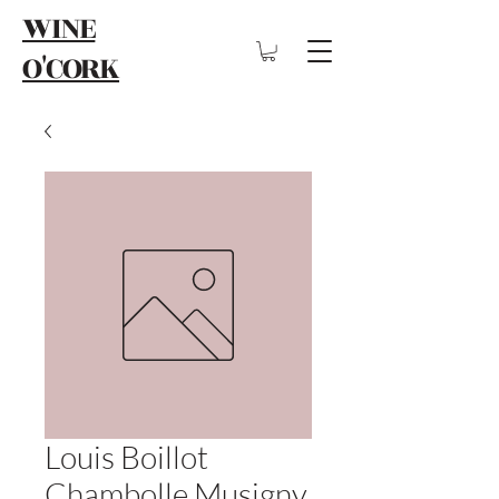
WINE
O'CORK
Louis Boillot
Chambolle Musigny