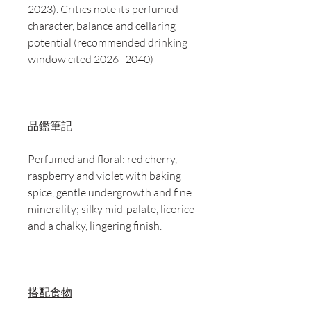
2023). Critics note its perfumed
character, balance and cellaring
potential (recommended drinking
window cited 2026–2040)
品鑑筆記
Perfumed and floral: red cherry,
raspberry and violet with baking
spice, gentle undergrowth and fine
minerality; silky mid-palate, licorice
and a chalky, lingering finish.
搭配食物