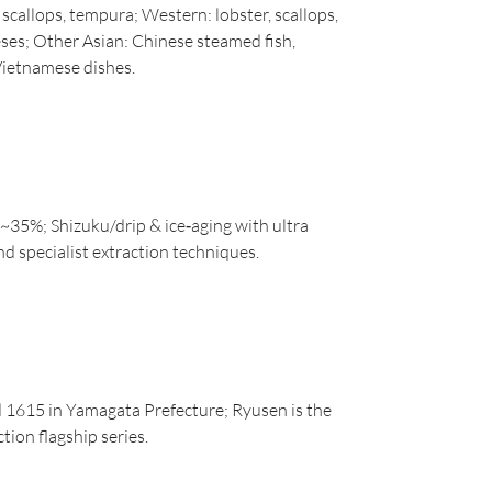
 scallops, tempura; Western: lobster, scallops,
eeses; Other Asian: Chinese steamed fish,
Vietnamese dishes.
 ~35%; Shizuku/drip & ice‑aging with ultra
 specialist extraction techniques.
 1615 in Yamagata Prefecture; Ryusen is the
tion flagship series.