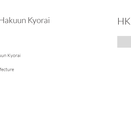
Hakuun Kyorai
HK
un Kyorai
fecture