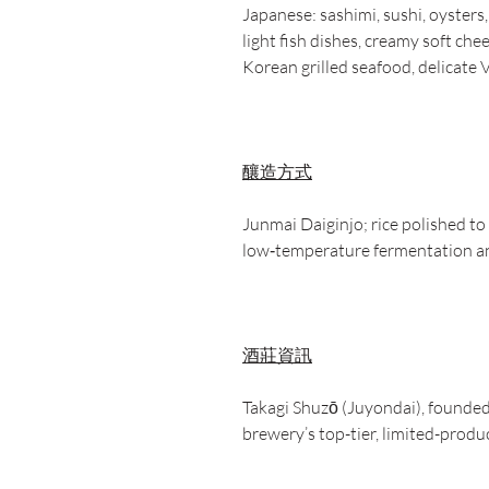
Japanese: sashimi, sushi, oysters,
light fish dishes, creamy soft ch
Korean grilled seafood, delicate 
釀造方式
Junmai Daiginjo; rice polished to
low‑temperature fermentation and
酒莊資訊
Takagi Shuzō (Juyondai), founded
brewery’s top-tier, limited-produc