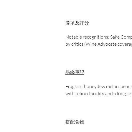
獎項及評分
Notable recognitions: Sake Comp
by critics (Wine Advocate coverag
品鑑筆記
Fragrant honeydew melon, pear an
with refined acidity and a long, cry
搭配食物