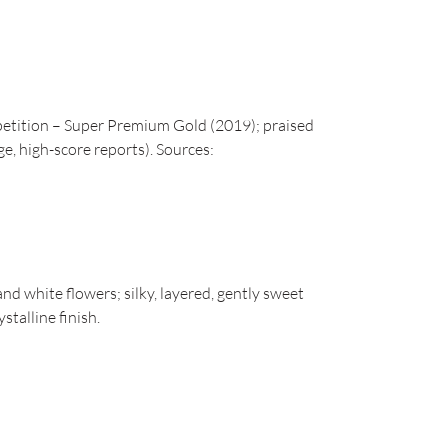
etition – Super Premium Gold (2019); praised
e, high-score reports). Sources:
d white flowers; silky, layered, gently sweet
stalline finish.