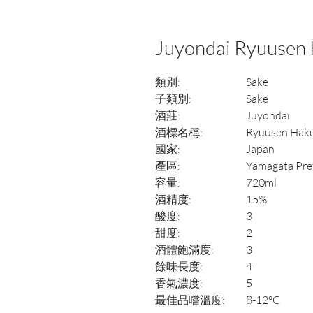
Juyondai Ryuusen 
類別:
Sake
子類別:
Sake
酒莊:
Juyondai
酒標名稱:
Ryuusen Haku
國家:
Japan
產區:
Yamagata Pre
容量:
720ml
酒精度:
15%
酸度:
3
甜度:
2
酒體飽滿度:
3
餘味長度:
4
香氣濃度:
5
最佳品嚐溫度:
8-12°C