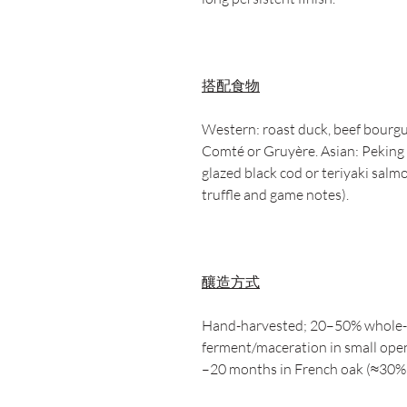
搭配食物
Western: roast duck, beef bourg
Comté or Gruyère. Asian: Peking 
glazed black cod or teriyaki salmo
truffle and game notes).
釀造方式
Hand-harvested; 20–50% whole-c
ferment/maceration in small open
–20 months in French oak (≈30%