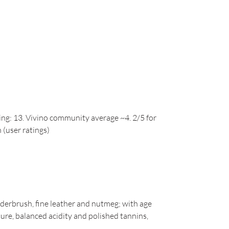
ing: 13. Vivino community average ~4. 2/5 for
(user ratings)
derbrush, fine leather and nutmeg; with age
ture, balanced acidity and polished tannins,