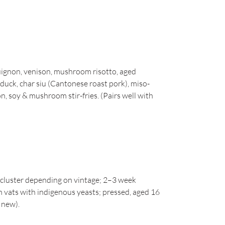
uignon, venison, mushroom risotto, aged
duck, char siu (Cantonese roast pork), miso-
n, soy & mushroom stir-fries. (Pairs well with
luster depending on vintage; 2–3 week
 vats with indigenous yeasts; pressed, aged 16
 new).