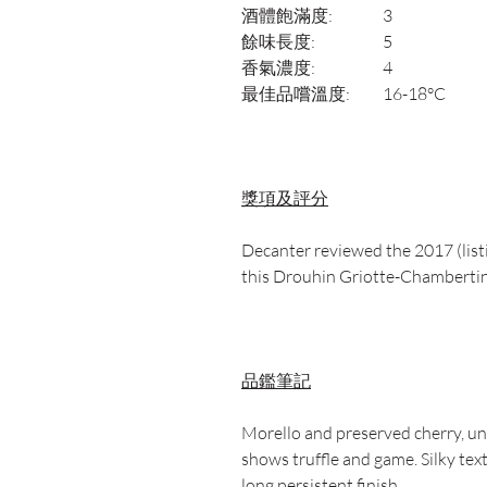
酒體飽滿度:
3
餘味長度:
5
香氣濃度:
4
最佳品嚐溫度:
16-18°C
獎項及評分
Decanter reviewed the 2017 (list
this Drouhin Griotte-Chambertin 
品鑑筆記
Morello and preserved cherry, un
shows truffle and game. Silky tex
long persistent finish.