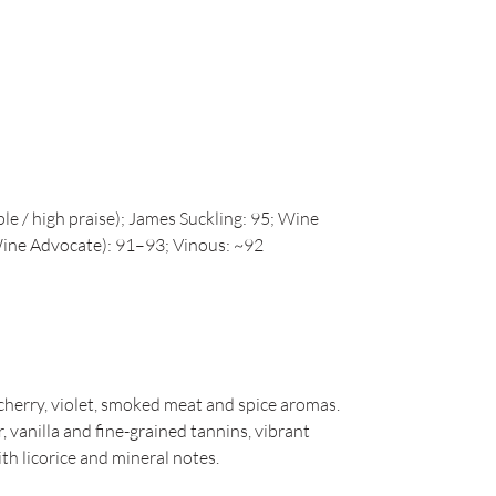
e / high praise); James Suckling: 95; Wine
Wine Advocate): 91–93; Vinous: ~92
cherry, violet, smoked meat and spice aromas.
, vanilla and fine-grained tannins, vibrant
ith licorice and mineral notes.