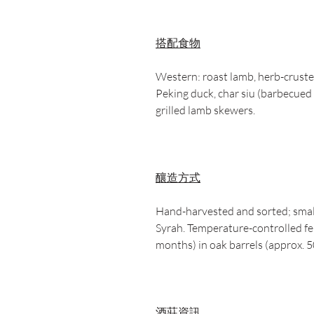
搭配食物
Western: roast lamb, herb-crusted
Peking duck, char siu (barbecued
grilled lamb skewers.
釀造方式
Hand-harvested and sorted; smal
Syrah. Temperature-controlled f
months) in oak barrels (approx. 
酒莊資訊