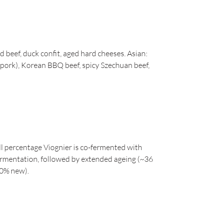
 beef, duck confit, aged hard cheeses. Asian:
 pork), Korean BBQ beef, spicy Szechuan beef,
l percentage Viognier is co-fermented with
ermentation, followed by extended ageing (~36
50% new).