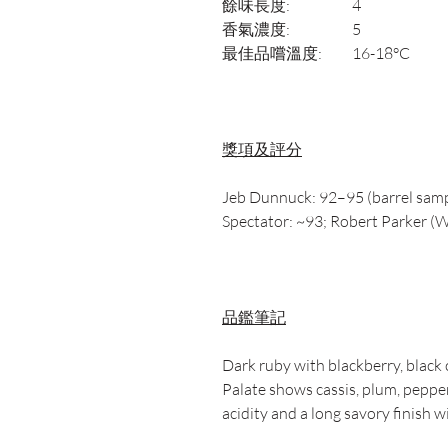
餘味長度:
4
香氣濃度:
5
最佳品嚐溫度:
16-18°C
獎項及評分
Jeb Dunnuck: 92–95 (barrel sampl
Spectator: ~93; Robert Parker (
品鑑筆記
Dark ruby with blackberry, black 
Palate shows cassis, plum, pepper
acidity and a long savory finish w