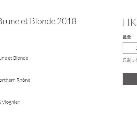
Brune et Blonde 2018
HK
數量
*
une et Blonde
只剩 5
Northern Rhône
 Viognier