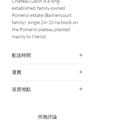
Château Gazin is a long-
established, family-owned
Pomerol estate (Bailliencourt
family); single 24–26 ha block on
the Pomerol plateau planted
mainly to Merlot.
配送時間
付款後，通常會在 5-7 個工作天內完成
運費
送貨。
訂單滿 HK$800 即享全港免費溫控送貨
送貨地點
服務。如需送貨至其他地區，請電郵至
cs@wineocork.com 聯絡客戶服務部。
我們提供全港住宅、辦公室及活動場地
送貨服務。如需送貨至其他地區，請電
郵至 cs@wineocork.com 聯絡客戶服務
尚無評論
部。
分享您的意見。 成為第一個發表評論
的人。