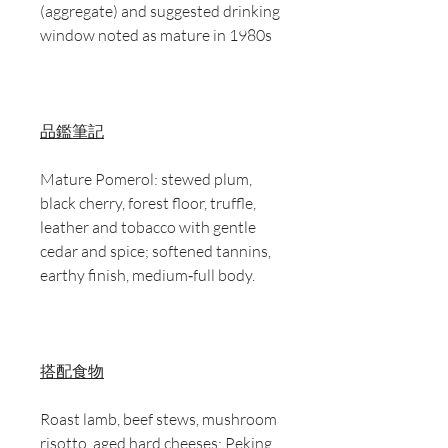
(aggregate) and suggested drinking
window noted as mature in 1980s
品鑑筆記
Mature Pomerol: stewed plum,
black cherry, forest floor, truffle,
leather and tobacco with gentle
cedar and spice; softened tannins,
earthy finish, medium‑full body.
搭配食物
Roast lamb, beef stews, mushroom
risotto, aged hard cheeses; Peking