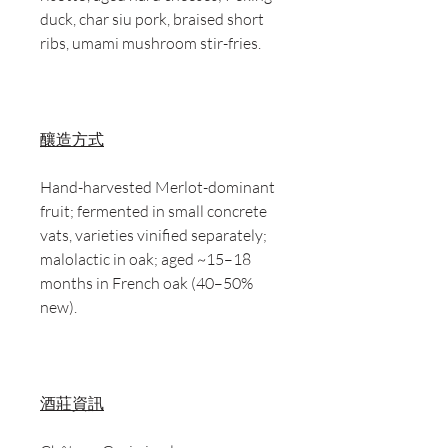
duck, char siu pork, braised short
ribs, umami mushroom stir-fries.
釀造方式
Hand-harvested Merlot-dominant
fruit; fermented in small concrete
vats, varieties vinified separately;
malolactic in oak; aged ~15–18
months in French oak (40–50%
new).
酒莊資訊