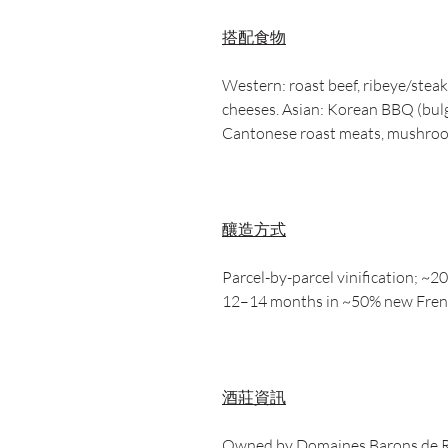
搭配食物
Western: roast beef, ribeye/steak
cheeses. Asian: Korean BBQ (bulgo
Cantonese roast meats, mushro
釀造方式
Parcel-by-parcel vinification; ~2
12–14 months in ~50% new Frenc
酒莊資訊
Owned by Domaines Barons de Rot