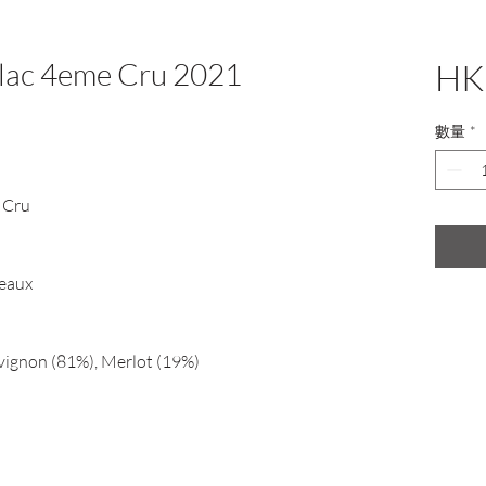
llac 4eme Cru 2021
HK
數量
*
 Cru
deaux
ignon (81%), Merlot (19%)