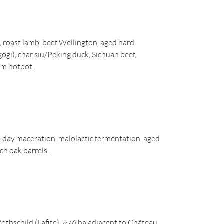
, roast lamb, beef Wellington, aged hard
gi), char siu/Peking duck, Sichuan beef,
om hotpot.
0-day maceration, malolactic fermentation, aged
h oak barrels.
hschild (Lafite); ~76 ha adjacent to Château