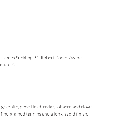
; James Suckling 94; Robert Parker/Wine
nnuck 92
graphite, pencil lead, cedar, tobacco and clove;
 fine-grained tannins and a long, sapid finish.