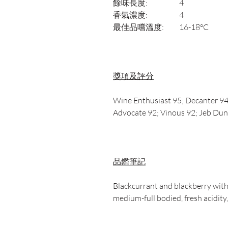
餘味長度:
4
香氣濃度:
4
最佳品嚐溫度:
16-18°C
獎項及評分
Wine Enthusiast 95; Decanter 94
Advocate 92; Vinous 92; Jeb Du
品鑑筆記
Blackcurrant and blackberry with 
medium-full bodied, fresh acidity,