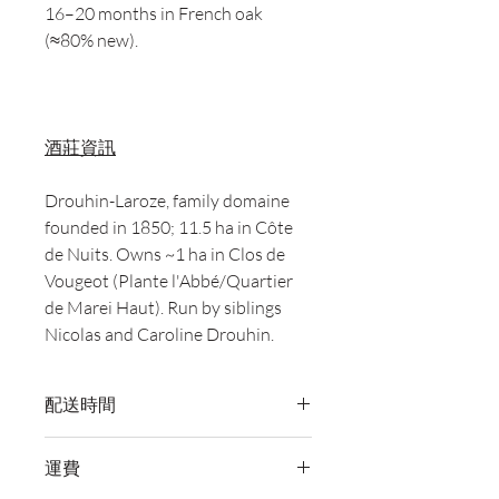
16–20 months in French oak
(≈80% new).
酒莊資訊
Drouhin-Laroze, family domaine
founded in 1850; 11.5 ha in Côte
de Nuits. Owns ~1 ha in Clos de
Vougeot (Plante l'Abbé/Quartier
de Marei Haut). Run by siblings
Nicolas and Caroline Drouhin.
配送時間
付款後，通常會在 5-7 個工作天內完成
運費
送貨。