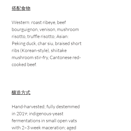
搭配食物
Western: roast ribeye, beef
bourguignon, venison, mushroom
risotto, truffle risotto; Asian:
Peking duck, char siu, braised short
ribs (Korean-style), shiitake
mushroom stir-fry, Cantonese red-
cooked beef.
釀造方式
Hand-harvested; fully destemmed
in 2019; indigenous-yeast
fermentations in small open vats
with 2–3 week maceration; aged