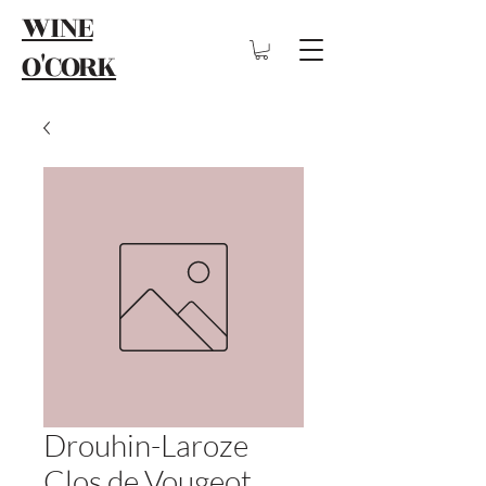
WINE
O'CORK
Drouhin-Laroze
Clos de Vougeot