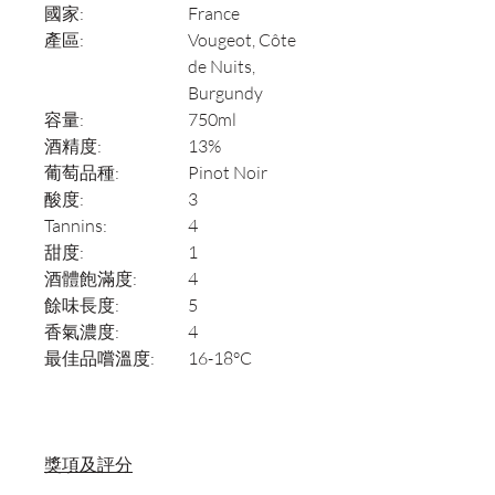
國家:
France
產區:
Vougeot, Côte
de Nuits,
Burgundy
容量:
750ml
酒精度:
13%
葡萄品種:
Pinot Noir
酸度:
3
Tannins:
4
甜度:
1
酒體飽滿度:
4
餘味長度:
5
香氣濃度:
4
最佳品嚐溫度:
16-18°C
獎項及評分