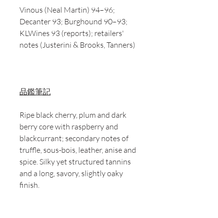
Vinous (Neal Martin) 94–96;
Decanter 93; Burghound 90–93;
KLWines 93 (reports); retailers'
notes (Justerini & Brooks, Tanners)
品鑑筆記
Ripe black cherry, plum and dark
berry core with raspberry and
blackcurrant; secondary notes of
truffle, sous-bois, leather, anise and
spice. Silky yet structured tannins
and a long, savory, slightly oaky
finish.