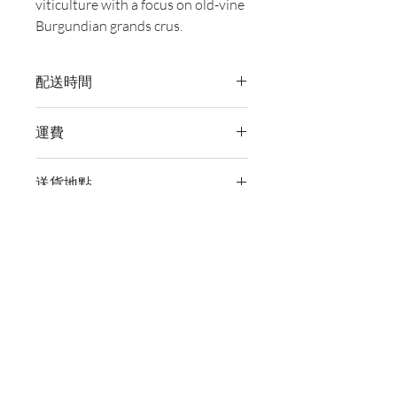
viticulture with a focus on old-vine
Burgundian grands crus.
配送時間
付款後，通常會在 5-7 個工作天內完成
運費
送貨。
訂單滿 HK$800 即享全港免費溫控送貨
送貨地點
服務。如需送貨至其他地區，請電郵至
cs@wineocork.com 聯絡客戶服務部。
我們提供全港住宅、辦公室及活動場地
送貨服務。如需送貨至其他地區，請電
郵至 cs@wineocork.com 聯絡客戶服務
尚無評論
部。
分享您的意見。 成為第一個發表評論
的人。
留下評價