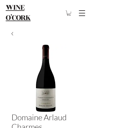
WINE
O'CORK
Domaine Arlaud
Charmes