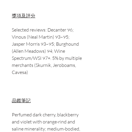
獎項及評分
Selected reviews: Decanter 96;
Vinous (Neal Martin) 93–95;
Jasper Morris 93–95; Burghound
(Allen Meadows) 94; Wine
Spectrum/WSI 97+. 5% by multiple
merchants (Skurnik, Jeroboams,
Cavesa)
品鑑筆記
Perfumed dark cherry, blackberry
and violet with orange-rind and
saline minerality; medium-bodied,