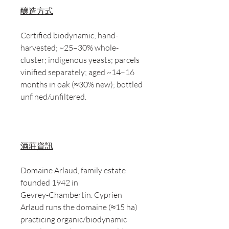
釀造方式
Certified biodynamic; hand-
harvested; ~25–30% whole-
cluster; indigenous yeasts; parcels
vinified separately; aged ~14–16
months in oak (≈30% new); bottled
unfined/unfiltered.
酒莊資訊
Domaine Arlaud, family estate
founded 1942 in
Gevrey‑Chambertin. Cyprien
Arlaud runs the domaine (≈15 ha)
practicing organic/biodynamic