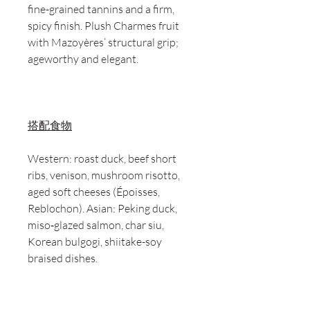
fine-grained tannins and a firm,
spicy finish. Plush Charmes fruit
with Mazoyères’ structural grip;
ageworthy and elegant.
搭配食物
Western: roast duck, beef short
ribs, venison, mushroom risotto,
aged soft cheeses (Époisses,
Reblochon). Asian: Peking duck,
miso‑glazed salmon, char siu,
Korean bulgogi, shiitake-soy
braised dishes.