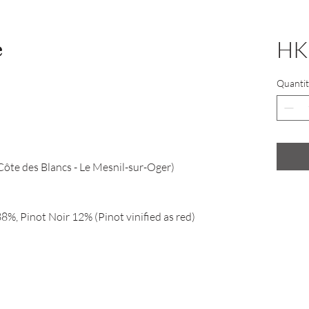
e
HK
Quantit
te des Blancs - Le Mesnil-sur-Oger)
%, Pinot Noir 12% (Pinot vinified as red)