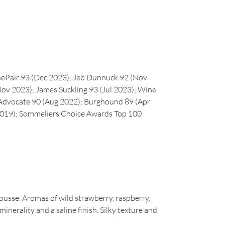
inePair 93 (Dec 2023); Jeb Dunnuck 92 (Nov
ov 2023); James Suckling 93 (Jul 2023); Wine
 Advocate 90 (Aug 2022); Burghound 89 (Apr
2019); Sommeliers Choice Awards Top 100
ousse. Aromas of wild strawberry, raspberry,
minerality and a saline finish. Silky texture and