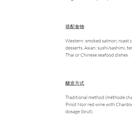
搭配食物
Western: smoked salmon, roast ch
desserts. Asian: sushi/sashimi, t
Thai or Chinese seafood dishes.
釀造方式
Traditional method (méthode cha
Pinot Noir red wine with Chardo
dosage (brut).