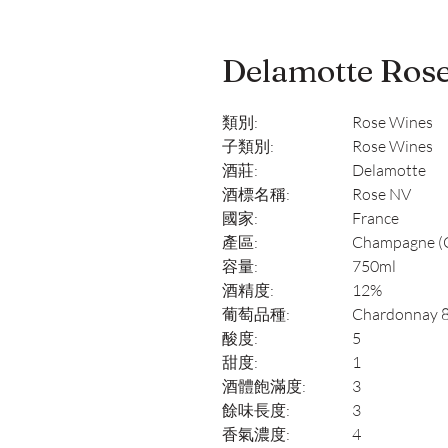
Delamotte Ros
類別:
Rose Wines
子類別:
Rose Wines
酒莊:
Delamotte
酒標名稱:
Rose NV
國家:
France
產區:
Champagne (Cô
容量:
750ml
酒精度:
12%
葡萄品種:
Chardonnay 88
酸度:
5
甜度:
1
酒體飽滿度:
3
餘味長度:
3
香氣濃度:
4