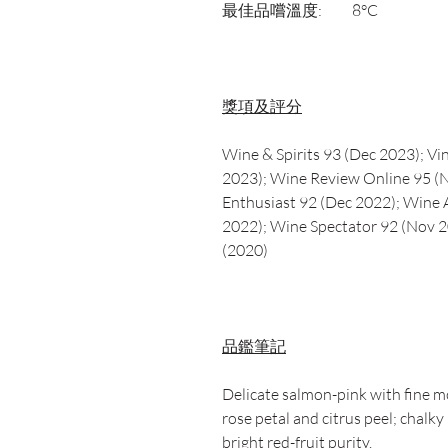
最佳品嚐溫度:
8°C
獎項及評分
Wine & Spirits 93 (Dec 2023); V
2023); Wine Review Online 95 (N
Enthusiast 92 (Dec 2022); Wine
2022); Wine Spectator 92 (Nov 
(2020)
品鑑筆記
Delicate salmon-pink with fine m
rose petal and citrus peel; chalky 
bright red-fruit purity.