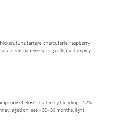
icken, tuna tartare, charcuterie, raspberry
empura, Vietnamese spring rolls, mildly spicy
mpenoise). Rosé created by blending c.12%
nnay; aged on lees ~30–36 months, light