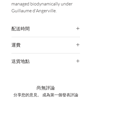
managed biodynamically under
Guillaume d'Angerville.
配送時間
付款後，通常會在 5-7 個工作天內完成
運費
送貨。
訂單滿 HK$800 即享全港免費溫控送貨
送貨地點
服務。如需送貨至其他地區，請電郵至
cs@wineocork.com 聯絡客戶服務部。
我們提供全港住宅、辦公室及活動場地
送貨服務。如需送貨至其他地區，請電
郵至 cs@wineocork.com 聯絡客戶服務
尚無評論
部。
分享您的意見。 成為第一個發表評論
的人。
留下評價