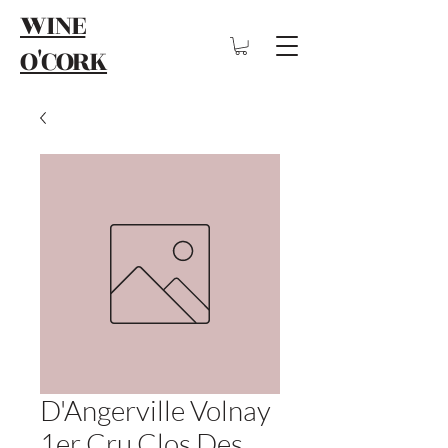
WINE
O'CORK
D'Angerville Volnay
1er Cru Clos Des