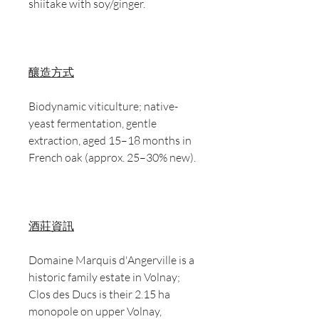
shiitake with soy/ginger.
釀造方式
Biodynamic viticulture; native-
yeast fermentation, gentle
extraction, aged 15–18 months in
French oak (approx. 25–30% new).
酒莊資訊
Domaine Marquis d'Angerville is a
historic family estate in Volnay;
Clos des Ducs is their 2.15 ha
monopole on upper Volnay,