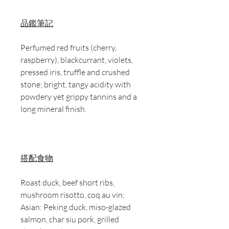
品鑑筆記
Perfumed red fruits (cherry,
raspberry), blackcurrant, violets,
pressed iris, truffle and crushed
stone; bright, tangy acidity with
powdery yet grippy tannins and a
long mineral finish.
搭配食物
Roast duck, beef short ribs,
mushroom risotto, coq au vin;
Asian: Peking duck, miso-glazed
salmon, char siu pork, grilled