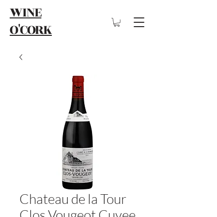
WINE
O'CORK
Chateau de la Tour
Clos Vougeot Cuvee