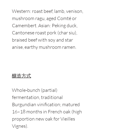
Western: roast beef, lamb, venison,
mushroom ragu, aged Comté or
Camembert. Asian: Peking duck,
Cantonese roast pork (char siu),
braised beef with soy and star
anise, earthy mushroom ramen.
釀造方式
Whole‑bunch (partial)
fermentation, traditional
Burgundian vinification; matured
16–18 months in French oak (high
proportion new oak for Vieilles
Vignes).