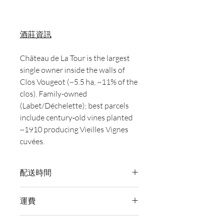
酒莊資訊
Château de La Tour is the largest
single owner inside the walls of
Clos Vougeot (~5.5 ha, ~11% of the
clos). Family-owned
(Labet/Déchelette); best parcels
include century‑old vines planted
~1910 producing Vieilles Vignes
cuvées.
配送時間
付款後，通常會在 5-7 個工作天內完成
運費
送貨。
訂單滿 HK$800 即享全港免費溫控送貨