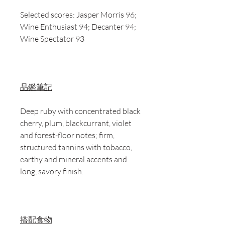
Selected scores: Jasper Morris 96;
Wine Enthusiast 94; Decanter 94;
Wine Spectator 93
品鑑筆記
Deep ruby with concentrated black
cherry, plum, blackcurrant, violet
and forest-floor notes; firm,
structured tannins with tobacco,
earthy and mineral accents and
long, savory finish.
搭配食物