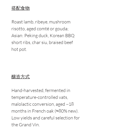
搭配食物
Roast lamb, ribeye, mushroom
risotto, aged comté or gouda;
Asian: Peking duck, Korean BBQ
short ribs, char siu, braised beef
hot pot.
釀造方式
Hand-harvested, fermented in
temperature-controlled vats,
malolactic conversion, aged ~18
months in French oak (≈80% new).
Low yields and careful selection for
the Grand Vin.