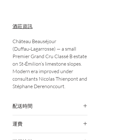
酒莊資訊
Château Beauséjour
(Duffau‑Lagarrosse) — a small
Premier Grand Cru Classé B estate
on St‑Émilion’s limestone slopes.
Modern era improved under
consultants Nicolas Thienpont and
Stéphane Derenoncourt.
配送時間
付款後，通常會在 5-7 個工作天內完成
運費
送貨。
訂單滿 HK$800 即享全港免費溫控送貨