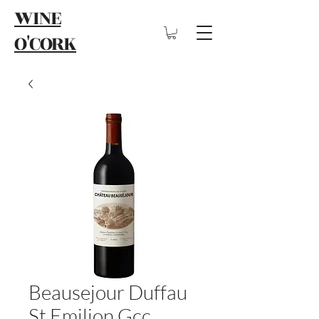
WINE
O'CORK
Beausejour Duffau
St Emilion Gcc