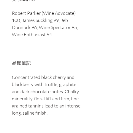
Robert Parker (Wine Advocate)
100; James Suckling 99; Jeb
Dunnuck 96; Wine Spectator 95;
Wine Enthusiast 94
品鑑筆記
Concentrated black cherry and
blackberry with truffle, graphite
and dark chocolate notes. Chalky
minerality, floral lift and firm, fine-
grained tannins lead to an intense,
long, saline finish.