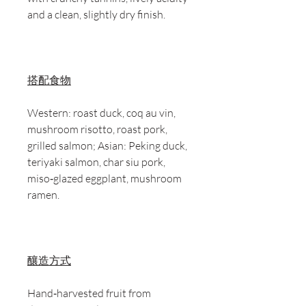
and a clean, slightly dry finish.
搭配食物
Western: roast duck, coq au vin,
mushroom risotto, roast pork,
grilled salmon; Asian: Peking duck,
teriyaki salmon, char siu pork,
miso‑glazed eggplant, mushroom
ramen.
釀造方式
Hand‑harvested fruit from