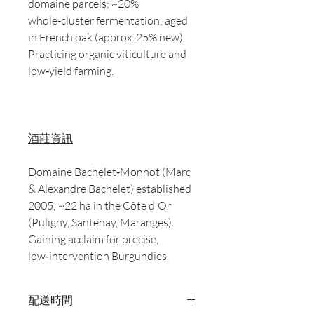
domaine parcels; ~20%
whole‑cluster fermentation; aged
in French oak (approx. 25% new).
Practicing organic viticulture and
low‑yield farming.
酒莊資訊
Domaine Bachelet‑Monnot (Marc
& Alexandre Bachelet) established
2005; ~22 ha in the Côte d'Or
(Puligny, Santenay, Maranges).
Gaining acclaim for precise,
low‑intervention Burgundies.
配送時間