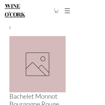
WINE
O'CORK
Bachelet Monnot
Bourgogne Rouge