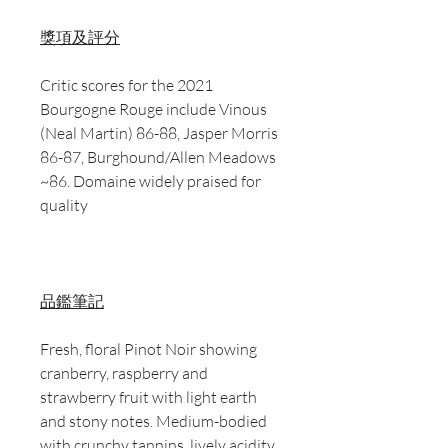
獎項及評分
Critic scores for the 2021
Bourgogne Rouge include Vinous
(Neal Martin) 86-88, Jasper Morris
86-87, Burghound/Allen Meadows
~86. Domaine widely praised for
quality
品鑑筆記
Fresh, floral Pinot Noir showing
cranberry, raspberry and
strawberry fruit with light earth
and stony notes. Medium-bodied
with crunchy tannins, lively acidity