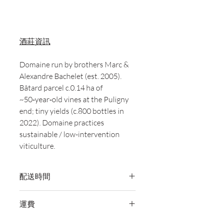
酒莊資訊
Domaine run by brothers Marc &
Alexandre Bachelet (est. 2005).
Bâtard parcel c.0.14 ha of
~50‑year‑old vines at the Puligny
end; tiny yields (c.800 bottles in
2022). Domaine practices
sustainable / low-intervention
viticulture.
配送時間
付款後，通常會在 5-7 個工作天內完成
運費
送貨。