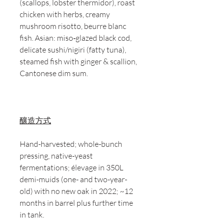
(scallops, lobster thermidor), roast
chicken with herbs, creamy
mushroom risotto, beurre blanc
fish. Asian: miso‑glazed black cod,
delicate sushi/nigiri (fatty tuna),
steamed fish with ginger & scallion,
Cantonese dim sum.
釀造方式
Hand-harvested; whole-bunch
pressing, native-yeast
fermentations; élevage in 350L
demi-muids (one- and two-year-
old) with no new oak in 2022; ~12
months in barrel plus further time
in tank.