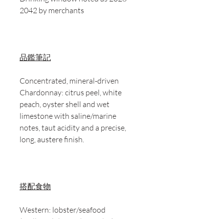
2042 by merchants
品鑑筆記
Concentrated, mineral-driven
Chardonnay: citrus peel, white
peach, oyster shell and wet
limestone with saline/marine
notes, taut acidity and a precise,
long, austere finish.
搭配食物
Western: lobster/seafood