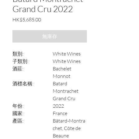
Grand Cru 2022
價
HK$5,685.00
格
無庫存
類別:
White Wines
子類別:
White Wines
酒莊:
Bachelet
Monnot
酒標名稱:
Batard
Montrachet
Grand Cru
年份:
2022
國家:
France
產區:
Bâtard‑Montra
chet, Côte de
Beaune