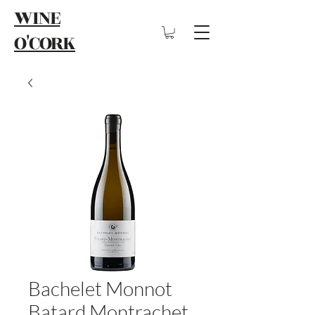
WINE
O'CORK
Bachelet Monnot
Batard Montrachet