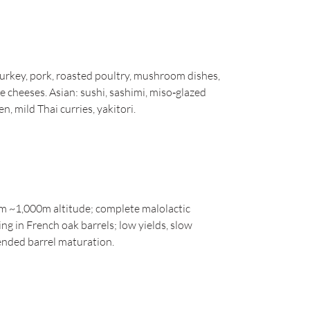
urkey, pork, roasted poultry, mushroom dishes,
 cheeses. Asian: sushi, sashimi, miso‑glazed
en, mild Thai curries, yakitori.
 ~1,000m altitude; complete malolactic
g in French oak barrels; low yields, slow
tended barrel maturation.