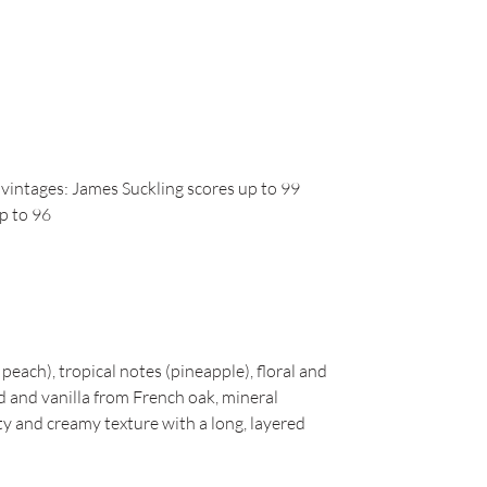
s vintages: James Suckling scores up to 99
p to 96
 peach), tropical notes (pineapple), floral and
 and vanilla from French oak, mineral
ty and creamy texture with a long, layered