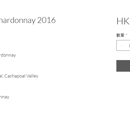
Chardonnay 2016
HK
數量
*
rdonnay
l, Cachapoal Valley
nnay