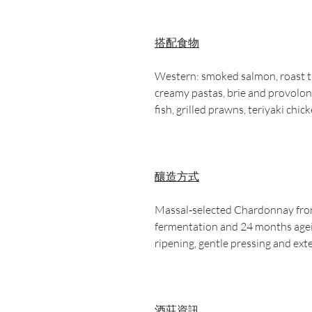
搭配食物
Western: smoked salmon, roast t
creamy pastas, brie and provolone
fish, grilled prawns, teriyaki chick
釀造方式
Massal‑selected Chardonnay from
fermentation and 24 months agein
ripening, gentle pressing and ex
酒莊資訊