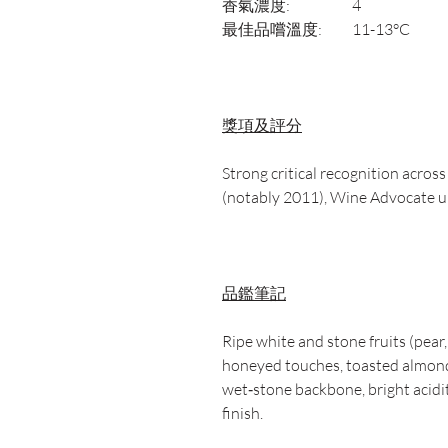
香氣濃度:
4
最佳品嚐溫度:
11-13°C
獎項及評分
Strong critical recognition acros
(notably 2011), Wine Advocate u
品鑑筆記
Ripe white and stone fruits (pear,
honeyed touches, toasted almond
wet‑stone backbone, bright acidi
finish.