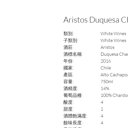
Aristos Duquesa 
類別:
White Wines
子類別:
White Wines
酒莊:
Aristos
酒標名稱:
Duquesa Cha
年份:
2016
國家:
Chile
產區:
Alto Cachapoa
容量:
750ml
酒精度:
14%
葡萄品種:
100% Chardo
酸度:
4
甜度:
1
酒體飽滿度:
4
餘味長度:
4