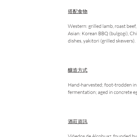
搭配食物
Western: grilled lamb, roast beef
Asian: Korean BBQ (bulgogi), Chin
dishes, yakitori (grilled skewers).
釀造方式
Hand-harvested; foot-trodden in 
fermentation; aged in concrete e
酒莊資訊
Viñedos de Alcohuaz, founded by 