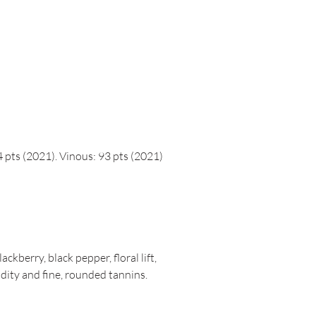
pts (2021). Vinous: 93 pts (2021)
ckberry, black pepper, floral lift,
idity and fine, rounded tannins.