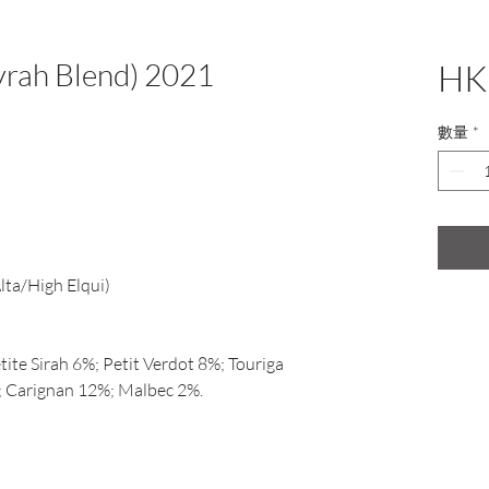
rah Blend) 2021
HK
數量
*
Alta/High Elqui)
ite Sirah 6%; Petit Verdot 8%; Touriga
; Carignan 12%; Malbec 2%.