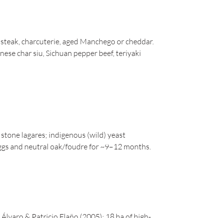
, steak, charcuterie, aged Manchego or cheddar.
ese char siu, Sichuan pepper beef, teriyaki
stone lagares; indigenous (wild) yeast
ggs and neutral oak/foudre for ~9–12 months.
Álvaro & Patricio Flaño (2005); 18 ha of high-