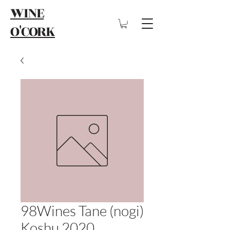
WINE
O'CORK
98Wines Tane (nogi)
Koshu 2020