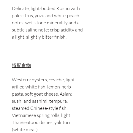
Delicate, light-bodied Koshu with
pale citrus, yuzu and white-peach
notes, wet-stone minerality and a
subtle saline note; crisp acidity and
a light, slightly bitter finish.
搭配食物
Western: oysters, ceviche, light
grilled white fish, lemon-herb
pasta, soft goat cheese. Asian:
sushi and sashimi, tempura,
steamed Chinese-style fish,
Vietnamese spring rolls, light
Thai/seafood dishes, yakitori
(white meat).