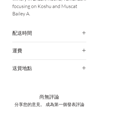
focusing on Koshu and Muscat
Bailey A.
配送時間
付款後，通常會在 5-7 個工作天內完成
運費
送貨。
訂單滿 HK$800 即享全港免費溫控送貨
送貨地點
服務。如需送貨至其他地區，請電郵至
cs@wineocork.com 聯絡客戶服務部。
我們提供全港住宅、辦公室及活動場地
送貨服務。如需送貨至其他地區，請電
郵至 cs@wineocork.com 聯絡客戶服務
尚無評論
部。
分享您的意見。 成為第一個發表評論
的人。
留下評價