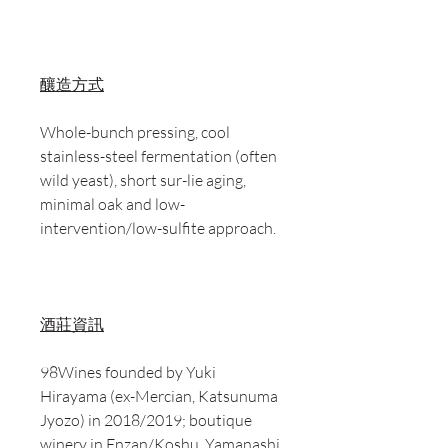
釀造方式
Whole-bunch pressing, cool
stainless-steel fermentation (often
wild yeast), short sur-lie aging,
minimal oak and low-
intervention/low-sulfite approach.
酒莊資訊
98Wines founded by Yuki
Hirayama (ex-Mercian, Katsunuma
Jyozo) in 2018/2019; boutique
winery in Enzan/Koshu, Yamanashi